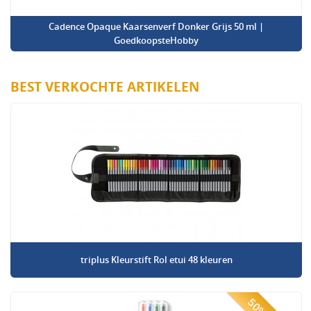
Cadence Opaque Kaarsenverf Donker Grijs 50 ml |
GoedkoopsteHobby
BEST VERKOCHTE ARTIKELEN
triplus Kleurstift Rol etui 48 kleuren