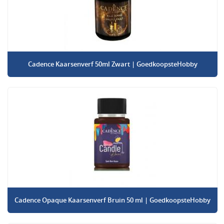
Cadence Kaarsenverf 50ml Zwart | GoedkoopsteHobby
Cadence Opaque Kaarsenverf Bruin 50 ml | GoedkoopsteHobby