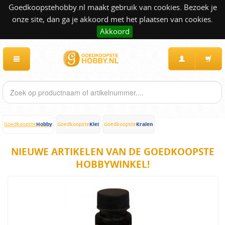
Goedkoopstehobby.nl maakt gebruik van cookies. Bezoek je
onze site, dan ga je akkoord met het plaatsen van cookies.
Akkoord
Hobby
Klei
Kralen
Goedkoopste
Goedkoopste
Goedkoopste
NIEUWE ARTIKELEN VAN DE GOEDKOOPSTE
HOBBYWINKEL!