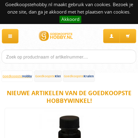
Goedkoopstehobby.nl maakt gebruik van cookies. Bezoek je
onze site, dan ga je akkoord met het plaatsen van cookies.
Akkoord
Hobby
Klei
Kralen
Goedkoopste
Goedkoopste
Goedkoopste
NIEUWE ARTIKELEN VAN DE GOEDKOOPSTE
HOBBYWINKEL!