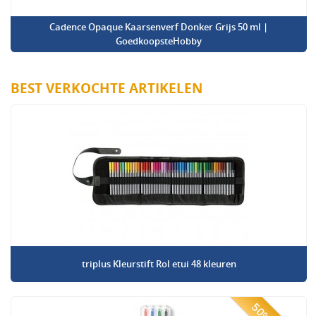
Cadence Opaque Kaarsenverf Donker Grijs 50 ml |
GoedkoopsteHobby
BEST VERKOCHTE ARTIKELEN
triplus Kleurstift Rol etui 48 kleuren