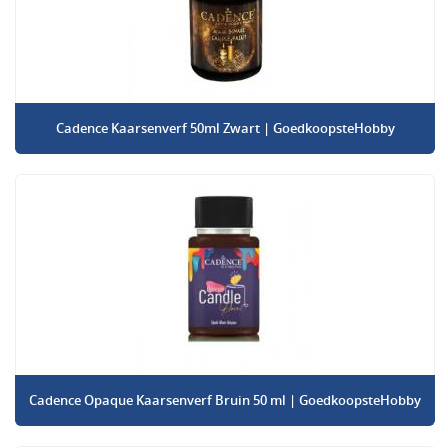
Cadence Kaarsenverf 50ml Zwart | GoedkoopsteHobby
Cadence Opaque Kaarsenverf Bruin 50 ml | GoedkoopsteHobby