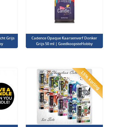
ht Grijs
Cadence Opaque Kaarsenverf Donker
by
Grijs 50 ml | GoedkoopsteHobby
15% korting