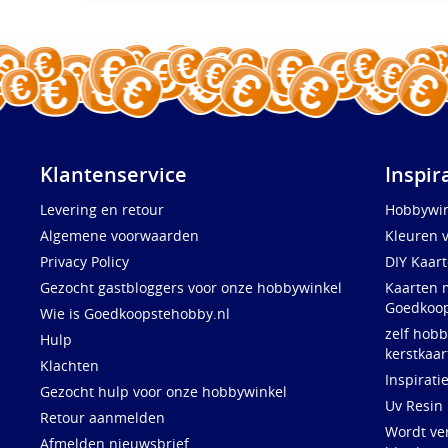
Klantenservice
Inspir
Levering en retour
Hobbywin
Algemene voorwaarden
Kleuren 
Privacy Policy
DIY Kaar
Gezocht gastbloggers voor onze hobbywinkel
Kaarten 
Goedkoop
Wie is Goedkoopstehobby.nl
zelf hobb
Hulp
kerstkaar
Klachten
Inspirati
Gezocht hulp voor onze hobbywinkel
Uv Resin
Retour aanmelden
Wordt ve
Afmelden nieuwsbrief