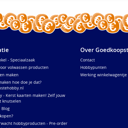
atie
Over Goedkoopst
kel - Speciaalzaak
Contact
voor volwassen producten
Hobbypunten
ten maken
Werking winkelwagentje
maken hoe doe je dat?
stehobby.nl
y - Kerst kaarten maken! Zelf jouw
t knutselen
e Blog
 kopen?
rwacht hobbyproducten - Pre-order