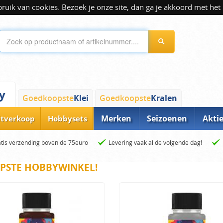
ik van cookies. Bezoek je onze site, dan ga je akkoord met het 
y
Goedkoopste
Klei
Goedkoopste
Kralen
Merken
Seizoenen
Akti
itverkoop
Hobbysets
tis verzending boven de 75euro
Levering vaak al de volgende dag!
PSTE HOBBYWINKEL!