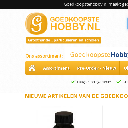
Goedkoopstehobby.nl maakt gebru
Hobb
Goedkoopste
Ons assortiment:
Assortiment
Pre-Order - Nieuw
U
Laagste prijsgarantie
Gra
NIEUWE ARTIKELEN VAN DE GOEDKOO