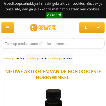
Goedkoopstehobby.nl maakt gebruik van cookies. Bezoek je
onze site, dan ga je akkoord met het plaatsen van cookies.
Akkoord
Hobby
Klei
Kralen
Goedkoopste
Goedkoopste
Goedkoopste
NIEUWE ARTIKELEN VAN DE GOEDKOOPSTE
HOBBYWINKEL!