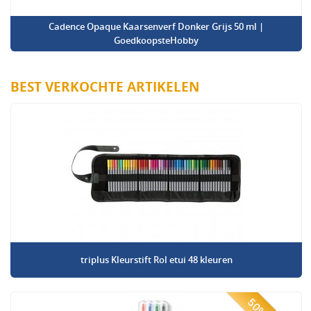
Cadence Opaque Kaarsenverf Donker Grijs 50 ml |
GoedkoopsteHobby
BEST VERKOCHTE ARTIKELEN
triplus Kleurstift Rol etui 48 kleuren