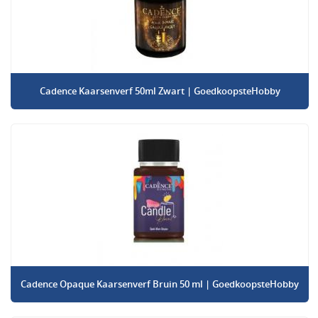
Cadence Kaarsenverf 50ml Zwart | GoedkoopsteHobby
Cadence Opaque Kaarsenverf Bruin 50 ml | GoedkoopsteHobby