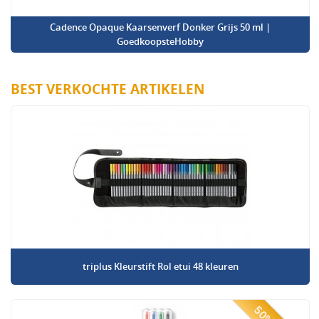
Cadence Opaque Kaarsenverf Donker Grijs 50 ml |
GoedkoopsteHobby
BEST VERKOCHTE ARTIKELEN
triplus Kleurstift Rol etui 48 kleuren