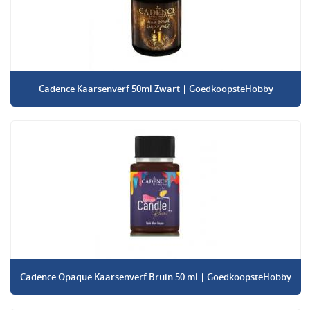
Cadence Kaarsenverf 50ml Zwart | GoedkoopsteHobby
Cadence Opaque Kaarsenverf Bruin 50 ml | GoedkoopsteHobby