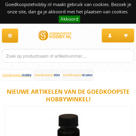
Goedkoopstehobby.nl maakt gebruik van cookies. Bezoek je
onze site, dan ga je akkoord met het plaatsen van cookies.
Akkoord
Hobby
Klei
Kralen
Goedkoopste
Goedkoopste
Goedkoopste
NIEUWE ARTIKELEN VAN DE GOEDKOOPSTE
HOBBYWINKEL!