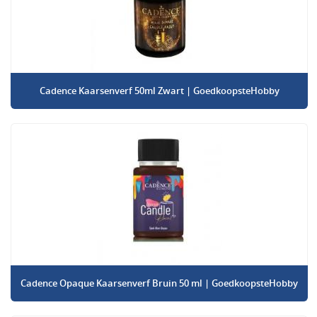
Cadence Kaarsenverf 50ml Zwart | GoedkoopsteHobby
Cadence Opaque Kaarsenverf Bruin 50 ml | GoedkoopsteHobby