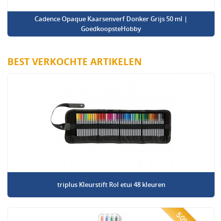
Cadence Opaque Kaarsenverf Donker Grijs 50 ml |
GoedkoopsteHobby
BEST VERKOCHTE ARTIKELEN
triplus Kleurstift Rol etui 48 kleuren