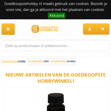
Goedkoopstehobby.nl maakt gebruik van cookies. Bezoek je
onze site, dan ga je akkoord met het plaatsen van cookies.
Akkoord
Hobby
Klei
Kralen
Goedkoopste
Goedkoopste
Goedkoopste
NIEUWE ARTIKELEN VAN DE GOEDKOOPSTE
HOBBYWINKEL!