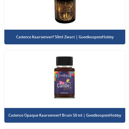
Cadence Kaarsenverf 50ml Zwart | GoedkoopsteHobby
Cadence Opaque Kaarsenverf Bruin 50 ml | GoedkoopsteHobby