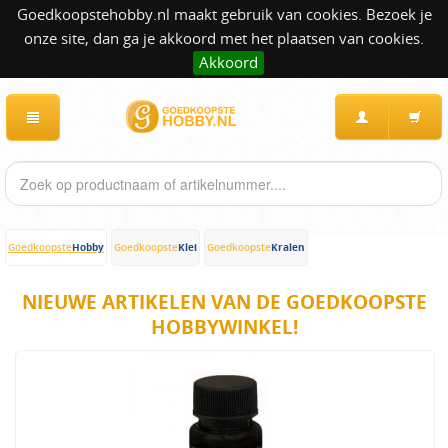
Goedkoopstehobby.nl maakt gebruik van cookies. Bezoek je
onze site, dan ga je akkoord met het plaatsen van cookies.
Akkoord
Hobby
Klei
Kralen
Goedkoopste
Goedkoopste
Goedkoopste
NIEUWE ARTIKELEN VAN DE GOEDKOOPSTE
HOBBYWINKEL!