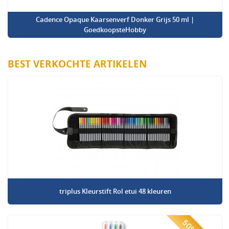
Cadence Opaque Kaarsenverf Donker Grijs 50 ml |
GoedkoopsteHobby
BEST VERKOCHTE ARTIKELEN
triplus Kleurstift Rol etui 48 kleuren