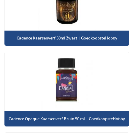
Cadence Kaarsenverf 50ml Zwart | GoedkoopsteHobby
Cadence Opaque Kaarsenverf Bruin 50 ml | GoedkoopsteHobby