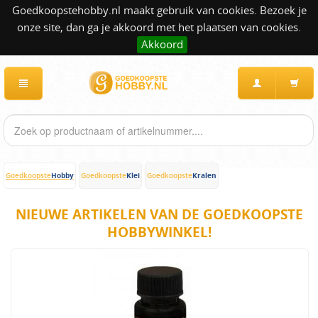
Goedkoopstehobby.nl maakt gebruik van cookies. Bezoek je
onze site, dan ga je akkoord met het plaatsen van cookies.
Akkoord
Hobby
Klei
Kralen
Goedkoopste
Goedkoopste
Goedkoopste
NIEUWE ARTIKELEN VAN DE GOEDKOOPSTE
HOBBYWINKEL!