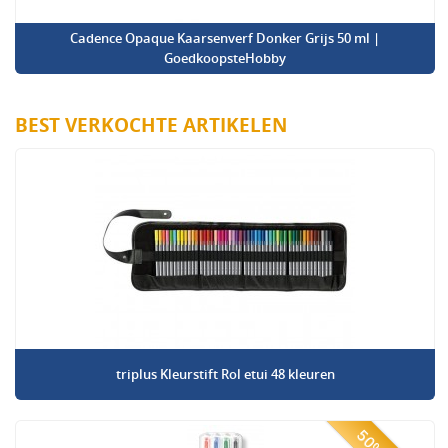
Cadence Opaque Kaarsenverf Donker Grijs 50 ml |
GoedkoopsteHobby
BEST VERKOCHTE ARTIKELEN
triplus Kleurstift Rol etui 48 kleuren