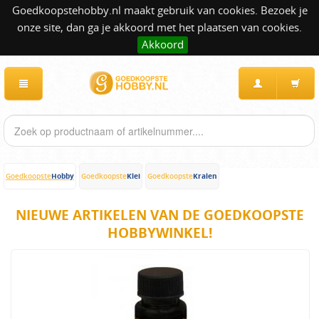
Goedkoopstehobby.nl maakt gebruik van cookies. Bezoek je
onze site, dan ga je akkoord met het plaatsen van cookies.
Akkoord
Hobby
Klei
Kralen
Goedkoopste
Goedkoopste
Goedkoopste
NIEUWE ARTIKELEN VAN DE GOEDKOOPSTE
HOBBYWINKEL!