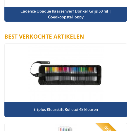
Cadence Opaque Kaarsenverf Donker Grijs 50 ml |
GoedkoopsteHobby
BEST VERKOCHTE ARTIKELEN
triplus Kleurstift Rol etui 48 kleuren