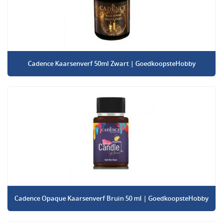
Cadence Kaarsenverf 50ml Zwart | GoedkoopsteHobby
Cadence Opaque Kaarsenverf Bruin 50 ml | GoedkoopsteHobby